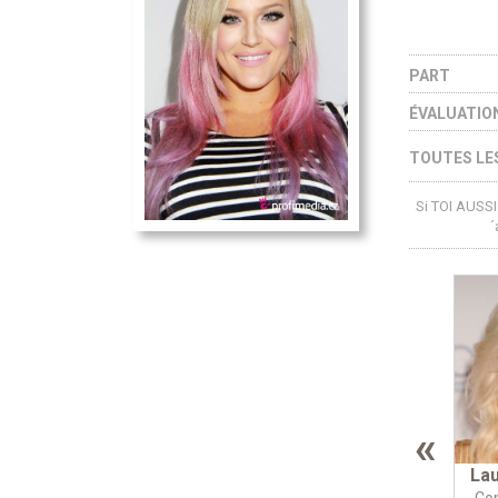
PART
ÉVALUATIO
TOUTES LES
Si TOI AUSSI 
´
«
Lau