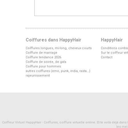
Coiffures dans HappyHair
HappyHair
Coiffures longues, mi-long, cheveux courts
Conditions contra
Coiffure de marriage
Sur le coiffeur vi
Coiffure tendance 2026
Contact
Coiffure de soirée, de gala
Coiffure pour hommes
autres coiffures (emo, punk, india, rasta...)
rajeunissement
Coiffeur Virtuel HappyHair - Coiffures, coiffure virtuelle online. Et te voilà déjà d
les mei