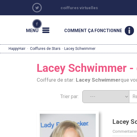
coiffures virtuelles
MENU
COMMENT ÇA FONCTIONNE
HappyHair
·
Coiffures de Stars
· Lacey Schwimmer
Lacey Schwimmer - c
Coiffure de star:
Lacey Schwimmer
que vo
Trier par:
Lacey S
Commentaires: