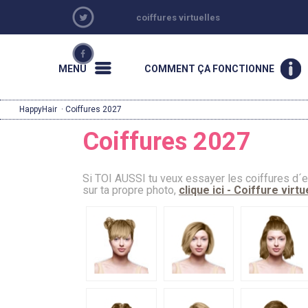
coiffures virtuelles
MENU
COMMENT ÇA FONCTIONNE
HappyHair
· Coiffures 2027
Coiffures 2027
Si TOI AUSSI tu veux essayer les coiffures d´e
sur ta propre photo,
clique ici - Coiffure virtu