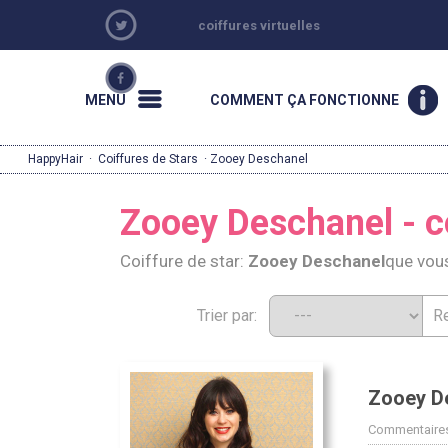
coiffures virtuelles
MENU
COMMENT ÇA FONCTIONNE
HappyHair
·
Coiffures de Stars
· Zooey Deschanel
Zooey Deschanel - co
Coiffure de star:
Zooey Deschanel
que vou
Trier par:
Zooey D
Commentaires: