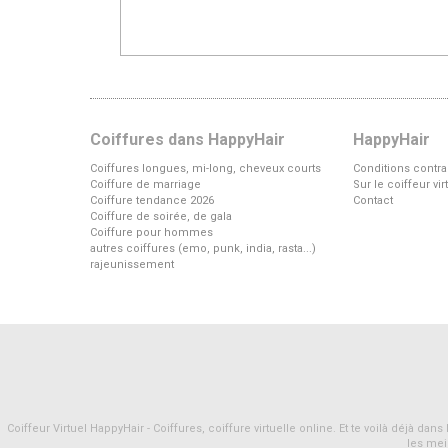
Coiffures dans HappyHair
HappyHair
Coiffures longues, mi-long, cheveux courts
Conditions contra
Coiffure de marriage
Sur le coiffeur vi
Coiffure tendance 2026
Contact
Coiffure de soirée, de gala
Coiffure pour hommes
autres coiffures (emo, punk, india, rasta...)
rajeunissement
Coiffeur Virtuel HappyHair - Coiffures, coiffure virtuelle online. Et te voilà déjà d
les mei