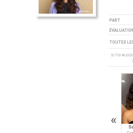
PART
ÉVALUATIO
TOUTES LES
Si TOI AUSSI 
´
«
S