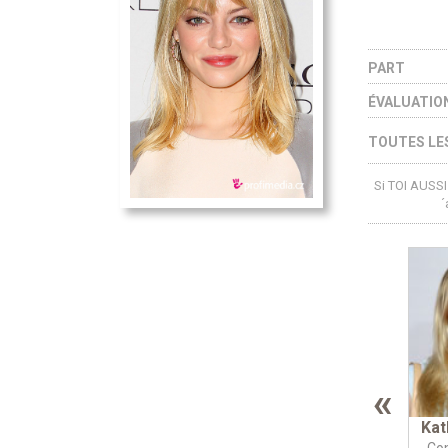
PART
ÉVALUATIO
TOUTES LES
Si TOI AUSSI 
´
«
Kat