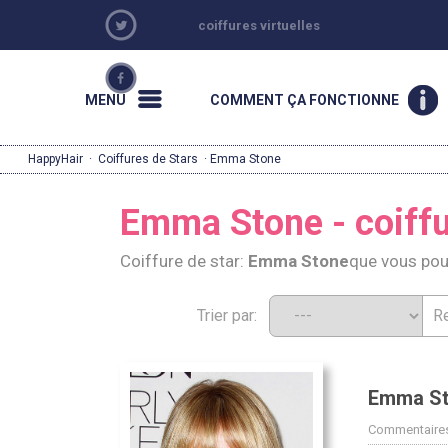
coiffures virtuelles
MENU
COMMENT ÇA FONCTIONNE
HappyHair
·
Coiffures de Stars
· Emma Stone
Emma Stone - coiffu
Coiffure de star:
Emma Stone
que vous pou
Trier par:
Emma St
Commentaires: