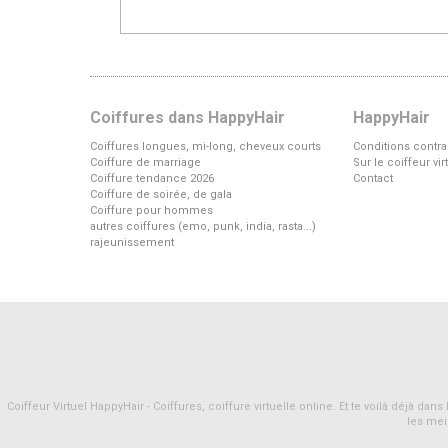
Coiffures dans HappyHair
HappyHair
Coiffures longues, mi-long, cheveux courts
Conditions contra
Coiffure de marriage
Sur le coiffeur vi
Coiffure tendance 2026
Contact
Coiffure de soirée, de gala
Coiffure pour hommes
autres coiffures (emo, punk, india, rasta...)
rajeunissement
Coiffeur Virtuel HappyHair - Coiffures, coiffure virtuelle online. Et te voilà déjà d
les mei