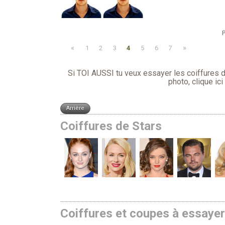
P
«
»
1
2
3
4
5
6
7
Si TOI AUSSI tu veux essayer les coiffures d´
photo,
clique ici
Coiffures de Stars
Coiffures et coupes à essaye