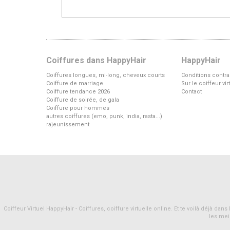
Coiffures dans HappyHair
HappyHair
Coiffures longues, mi-long, cheveux courts
Conditions contra
Coiffure de marriage
Sur le coiffeur vi
Coiffure tendance 2026
Contact
Coiffure de soirée, de gala
Coiffure pour hommes
autres coiffures (emo, punk, india, rasta...)
rajeunissement
Coiffeur Virtuel HappyHair - Coiffures, coiffure virtuelle online. Et te voilà déjà d
les mei