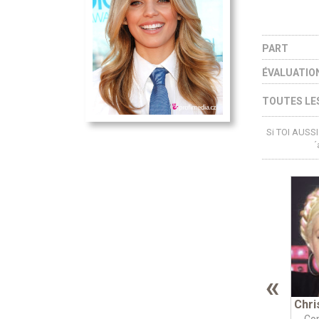
PART
ÉVALUATIO
TOUTES LES
Si TOI AUSSI 
´
«
Chri