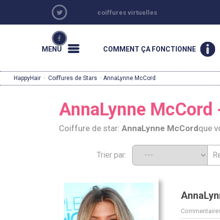
coiffures virtuelles
MENU
COMMENT ÇA FONCTIONNE
HappyHair
·
Coiffures de Stars
· AnnaLynne McCord
AnnaLynne McCord - 
Coiffure de star:
AnnaLynne McCord
que v
Trier par:
AnnaLyn
Commentaires: