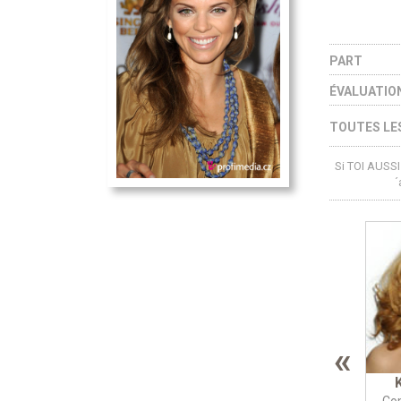
PART
ÉVALUATIO
TOUTES LES
Si TOI AUSSI 
´
«