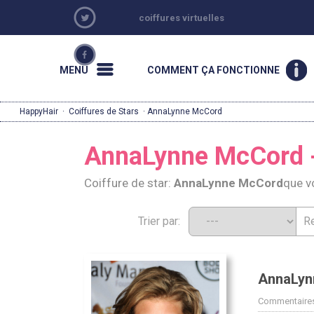
coiffures virtuelles
MENU
COMMENT ÇA FONCTIONNE
HappyHair
·
Coiffures de Stars
· AnnaLynne McCord
AnnaLynne McCord - 
Coiffure de star:
AnnaLynne McCord
que v
Trier par:
AnnaLyn
Commentaires: