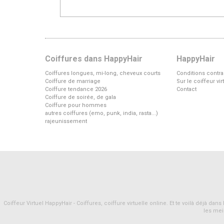
Coiffures dans HappyHair
HappyHair
Coiffures longues, mi-long, cheveux courts
Conditions contra
Coiffure de marriage
Sur le coiffeur vi
Coiffure tendance 2026
Contact
Coiffure de soirée, de gala
Coiffure pour hommes
autres coiffures (emo, punk, india, rasta...)
rajeunissement
Coiffeur Virtuel HappyHair - Coiffures, coiffure virtuelle online. Et te voilà déjà d
les mei