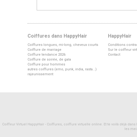
Coiffures dans HappyHair
HappyHair
Coiffures longues, mi-long, cheveux courts
Conditions contra
Coiffure de marriage
Sur le coiffeur vi
Coiffure tendance 2026
Contact
Coiffure de soirée, de gala
Coiffure pour hommes
autres coiffures (emo, punk, india, rasta...)
rajeunissement
Coiffeur Virtuel HappyHair - Coiffures, coiffure virtuelle online. Et te voilà déjà d
les mei