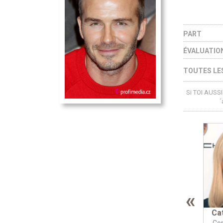
PART
ÉVALUATIO
TOUTES LES
Si TOI AUSSI 
´
«
Ca