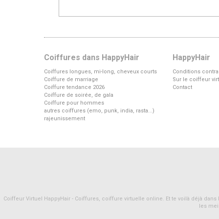
Coiffures dans HappyHair
HappyHair
Coiffures longues, mi-long, cheveux courts
Conditions contra
Coiffure de marriage
Sur le coiffeur vi
Coiffure tendance 2026
Contact
Coiffure de soirée, de gala
Coiffure pour hommes
autres coiffures (emo, punk, india, rasta...)
rajeunissement
Coiffeur Virtuel HappyHair - Coiffures, coiffure virtuelle online. Et te voilà déjà d
les mei