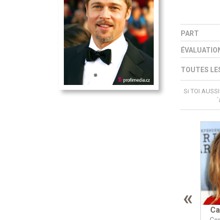
PART
ÉVALUATIO
TOUTES LES
Si TOI AUSSI 
´
«
Ca