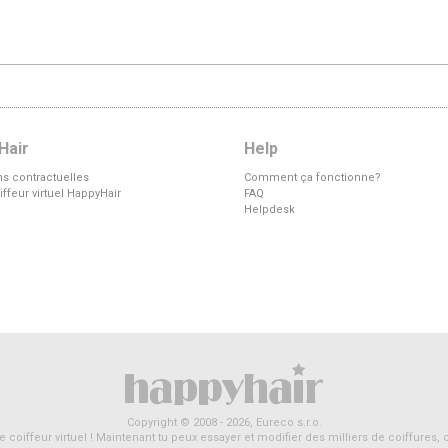
Hair
Help
ns contractuelles
Comment ça fonctionne?
iffeur virtuel HappyHair
FAQ
Helpdesk
Copyright © 2008 - 2026,
Eureco s.r.o.
ans le coiffeur virtuel ! Maintenant tu peux essayer et modifier des milliers de coiffu