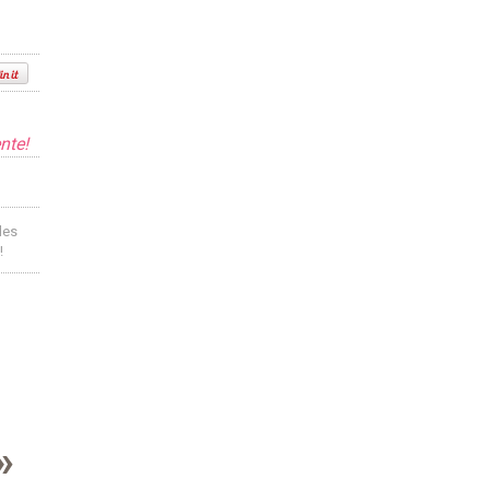
nte!
des
!
»