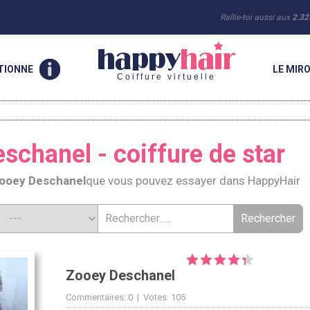
Rallie-toi aussi aux
2.32
TIONNE
LE MIRO
Coiffure virtuelle
schanel - coiffure de star
ooey Deschanel
que vous pouvez essayer dans HappyHair
Zooey Deschanel
Commentaires: 0 | Votes: 105