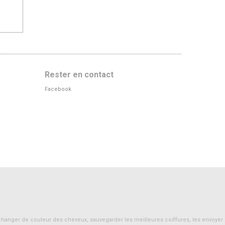
Rester en contact
Facebook
res, changer de couleur des cheveux, sauvegarder les meilleures coiffures, les envoyer