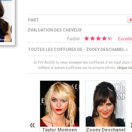
PART
ÉVALUATION DES CHEVEUX
Faible
Excelle
TOUTES LES COIFFURES DE - ZOOEY DESCHANEL »
Si TOI AUSSI tu veux essayer les coiffures d´en haut plus 
milliers d´autres coiffures sur ta propre photo,
clique ici
«
Taylor Momsen
Zooey Deschanel