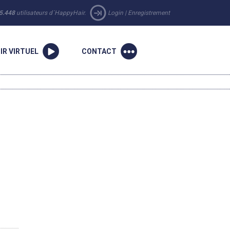
5.448
utilisateurs d´HappyHair.
Login
|
Enregistrement
IR VIRTUEL
CONTACT