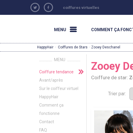
coiffures virtuelles
MENU
COMMENT ÇA FONC
HappyHair
·
Coiffures de Stars
· Zooey Deschanel
MENU
Zooey De
Coiffure tendance
Coiffure de star:
Z
Avant/après
Sur le coiffeur virtuel
Trier par:
HappyHair
Comment ça
fonctionne
Contact
FAQ