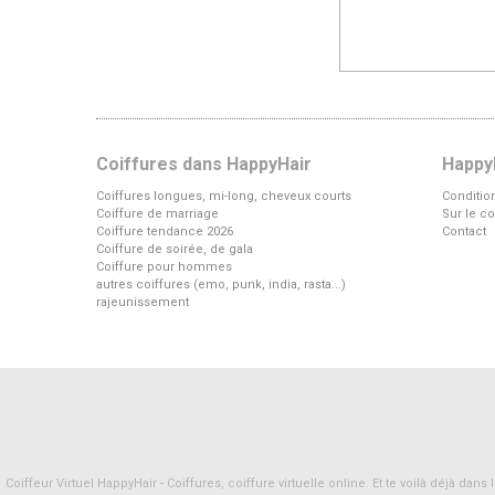
Coiffures dans HappyHair
Happy
Coiffures longues, mi-long, cheveux courts
Conditio
Coiffure de marriage
Sur le co
Coiffure tendance 2026
Contact
Coiffure de soirée, de gala
Coiffure pour hommes
autres coiffures (emo, punk, india, rasta...)
rajeunissement
Coiffeur Virtuel HappyHair - Coiffures, coiffure virtuelle online. Et te voilà déjà d