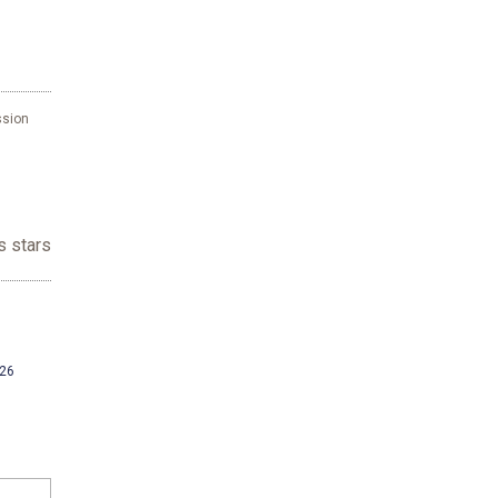
ssion
s stars
26