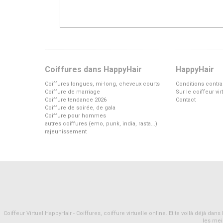
Coiffures dans HappyHair
HappyHair
Coiffures longues, mi-long, cheveux courts
Conditions contra
Coiffure de marriage
Sur le coiffeur vi
Coiffure tendance 2026
Contact
Coiffure de soirée, de gala
Coiffure pour hommes
autres coiffures (emo, punk, india, rasta...)
rajeunissement
Coiffeur Virtuel HappyHair - Coiffures, coiffure virtuelle online. Et te voilà déjà d
les mei