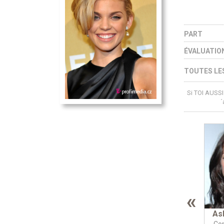
PART
ÉVALUATIO
TOUTES LES
Si TOI AUSSI 
´
«
As