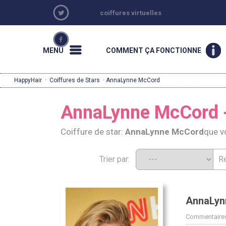
coiffures virtuelles
MENU
COMMENT ÇA FONCTIONNE
HappyHair
·
Coiffures de Stars
· AnnaLynne McCord
AnnaLynne McCord - 
Coiffure de star:
AnnaLynne McCord
que v
Trier par:
AnnaLyn
Commentaires: