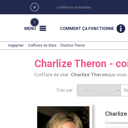
coiffures virtuelles
MENU
COMMENT ÇA FONCTIONNE
HappyHair
·
Coiffures de Stars
· Charlize Theron
Charlize Theron - co
Coiffure de star:
Charlize Theron
que vous
Trier par:
Charlize
Commentaires: