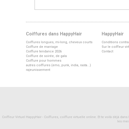
Coiffures dans HappyHair
HappyHair
Coiffures longues, mi-long, cheveux courts
Conditions contra
Coiffure de marriage
Sur le coiffeur vi
Coiffure tendance 2026
Contact
Coiffure de soirée, de gala
Coiffure pour hommes
autres coiffures (emo, punk, india, rasta...)
rajeunissement
Coiffeur Virtuel HappyHair - Coiffures, coiffure virtuelle online. Et te voilà déjà d
les mei