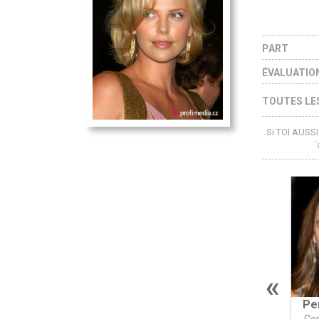
PART
ÉVALUATIO
TOUTES LES
Si TOI AUSSI 
´
«
Pe