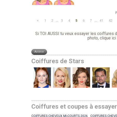
P
«
1
2
...
3
4
5
6
7
...
41
42
Si TOI AUSSI tu veux essayer les coiffures d´
photo,
clique ici
Coiffures de Stars
Coiffures et coupes à essaye
COIFFURES CHEVEUX MI-COURTS 2026
COIFFURES CHEVE